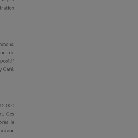
tration
ommons.
ions de
positif
y Café.
 12 000
nt. Ces
près la
andeur