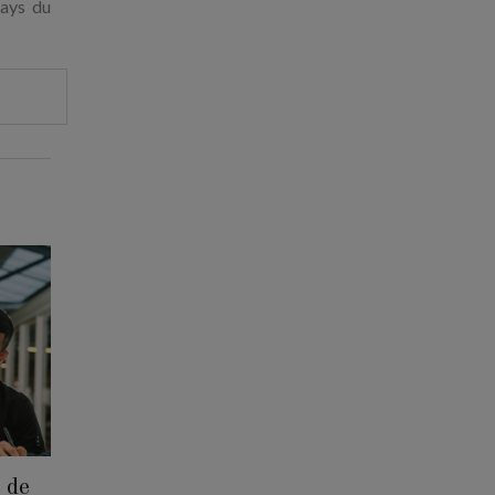
pays du
 de