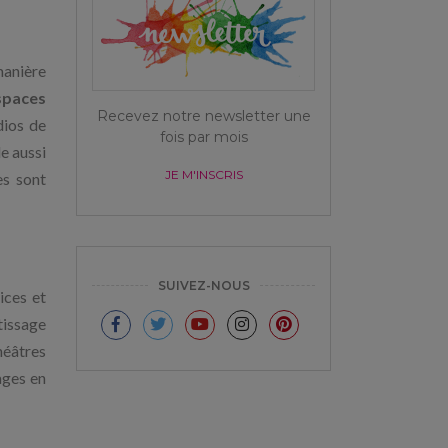
manière
spaces
Recevez notre newsletter une
dios de
fois par mois
e aussi
JE M'INSCRIS
es sont
SUIVEZ-NOUS
ices et
ntissage
héâtres
ages en