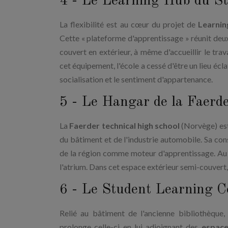
4 - Le Learning Hub du S
La flexibilité est au cœur du projet de
Learnin
Cette « plateforme d'apprentissage » réunit deu
couvert en extérieur, à même d'accueillir le tr
cet équipement, l'école a cessé d'être un lieu écl
socialisation et le sentiment d'appartenance.
5 - Le Hangar de la Faerde
La
Faerder technical high school
(Norvège) est
du bâtiment et de l'industrie automobile. Sa cons
de la région comme moteur d'apprentissage. Au c
l'atrium. Dans cet espace extérieur semi-couvert,
6 - Le Student Learning Ce
Relié au bâtiment de l'ancienne bibliothèque,
prolonge celle-ci en lui adjoignant des
espace