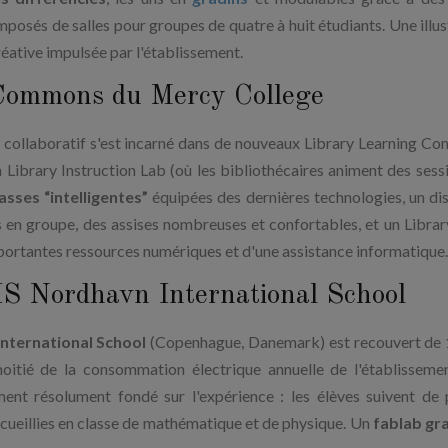
mposés de salles pour groupes de quatre à huit étudiants. Une illus
créative impulsée par l'établissement.
 Commons du Mercy College
 collaboratif s'est incarné dans de nouveaux Library Learning C
 Library Instruction Lab (où les bibliothécaires animent des sess
asses “intelligentes”
équipées des dernières technologies, un dis
s en groupe, des assises nombreuses et confortables, et un Librar
importantes ressources numériques et d'une assistance informatique.
CIS Nordhavn International School
nternational School
(Copenhague, Danemark) est recouvert de
moitié de la consommation électrique annuelle de l'établisseme
ent résolument fondé sur l'expérience : les élèves suivent de 
ecueillies en classe de mathématique et de physique. Un
fablab gr