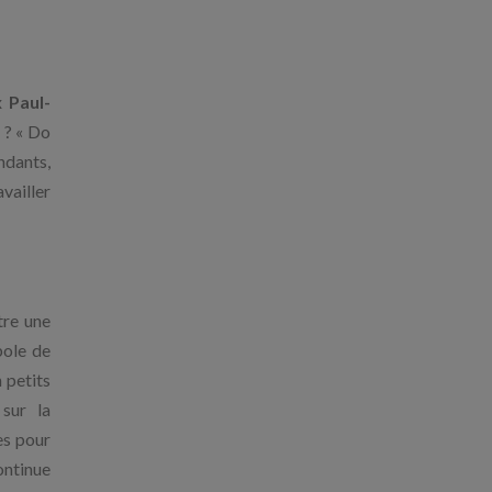
n
ux
Paul-
 ? « Do
endants,
vailler
re une
bole de
 petits
sur la
es pour
ontinue