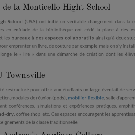
de la Monticello Hight School
igh School
(USA) ont initié un véritable changement dans la 
ages en enfilade de la bibliothèque ont cédé la place à des
e
t les
bureaux à des espaces collaboratifs
ainsi qu'à deux stu
pour emprunter un livre, de couture par exemple, mais on s'y install
longe le « lire » dans une démarche de création dont les élèv
U Townsville
té restructuré pour offrir aux étudiants un large éventail de serv
retien, modules de réunion (pods),
mobilier flexible
, salle d’appre
ant conférences, simulations et expériences pratiques, amphit
nd-dry
, coffee shop, etc. Ces espaces encouragent les apprentiss
seignements de la classe traditionnelle.