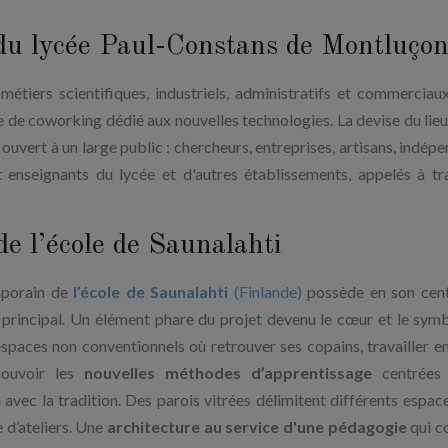
 du lycée Paul-Constans de Montluço
 métiers scientifiques, industriels, administratifs et commercia
ce de coworking dédié aux nouvelles technologies. La devise du lieu
t ouvert à un large public : chercheurs, entreprises, artisans, indép
et enseignants du lycée et d'autres établissements, appelés à tra
de l’école de Saunalahti
mporain de
l’école de Saunalahti
(Finlande)
possède en son cent
l principal. Un élément phare du projet devenu le cœur et le sym
spaces non conventionnels où retrouver ses copains, travailler en
mouvoir les
nouvelles méthodes d’apprentissage
centrées 
i avec la tradition. Des parois vitrées délimitent différents espac
e d’ateliers. Une
architecture au service d'une pédagogie
qui c