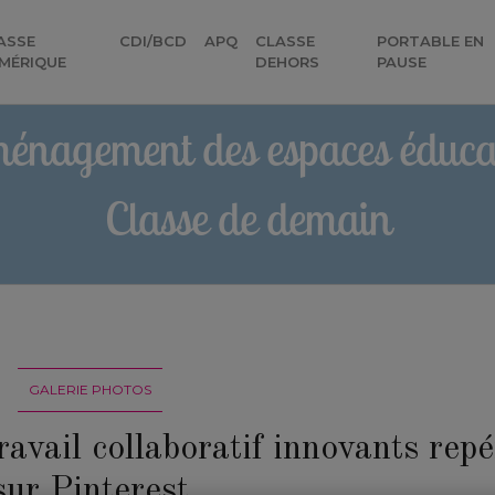
ASSE
CDI/BCD
APQ
CLASSE
PORTABLE EN
MÉRIQUE
DEHORS
PAUSE
énagement des espaces éducat
Classe de demain
GALERIE PHOTOS
ravail collaboratif innovants repé
sur Pinterest