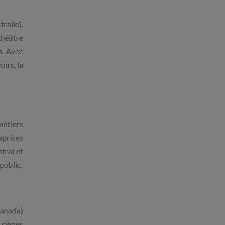
tralie).
théâtre
s. Avec
oirs, la
métiers
eprises
tral et
public.
anada)
sièges