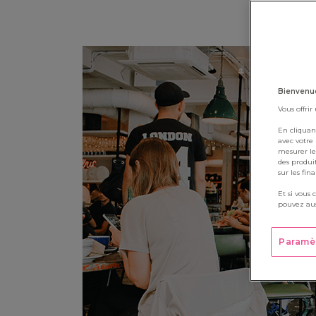
Bienvenue
Vous offrir
En cliquan
avec votre
mesurer le
des produi
sur les fin
Et si vous 
pouvez aus
Paramè