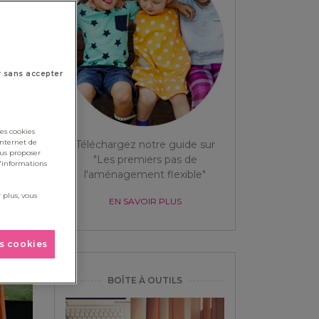
r sans accepter
es cookies
internet de
Téléchargez notre guide sur
ous proposer
"Les premiers pas de
d'informations
l'aménagement flexible"
 plus, vous
EN SAVOIR PLUS
es cookies
BOÎTE À OUTILS