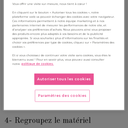
Vous offrir une visite sur-mesure, nous tient à cœur !
l’ambiance de la classe n’est déjà plus la même et vos élèves
ont du choix. Un facteur positif selon la
méthode
En cliquant sur le bouton « Autoriser tous les cookies », notre
plateforme web va pouvoir échanger des cookies avec votre navigateur.
Montessori
qui affirme que le niveau d’attention de l’enfant
Ces informations permettent à notre équipe marketing et à nos
partenaires internet de mesurer les performances de notre site, et
est lié à son degré de liberté dans son apprentissage. Plus
d'analyser vos préférences d'achats. Nous pouvons ainsi vous proposer
des produits encore plus adaptés à vos besoins et de la publicité
attentif, il sera aussi plus calme. Vous voulez en savoir plus ?
appropriée. Si vous souhaitez plus d'informations sur les finalités et
choisir vos préférences par type de cookies, cliquez sur « Paramètres des
Lisez notre article ici
!
cookies ».
3- Pensez mobile
Et si vous choisissez de continuer votre visite sans cookies, vous êtes le
bienvenu aussi ! Pour en savoir plus, vous pouvez aussi consulter
notre
politique de cookies.
Le bruit c’est aussi la conséquence des allers-retours au sein
de la pièce pour récupérer le matériel nécessaire à une
Autoriser tous les cookies
activité. Lors des ateliers, vous pouvez choisir de stocker les
jouets et les coussins d’assises dans des
meubles à
Paramètres des cookies
roulettes
. En deux minutes, vous avez votre matériel à porter
de main sans avoir à courir dans toute la classe.
4- Regroupez le matériel