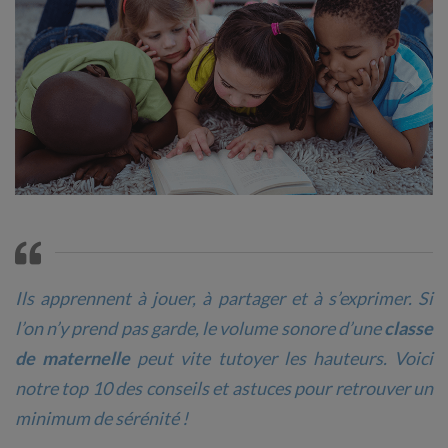
Ils apprennent à jouer, à partager et à s’exprimer. Si
l’on n’y prend pas garde, le volume sonore d’une
classe
de maternelle
peut vite tutoyer les hauteurs. Voici
notre top 10 des conseils et astuces pour retrouver un
minimum de sérénité !