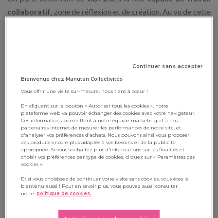
collaboratif
, zone de réflexion et de création. Au vu de cette
transformation, on considère même parfois que le CDI
devient un
tiers lieu
au sein de l’établissement scolaire.
Ouvert aux élèves et professeurs du collège ou du lycée, cet
espace permet aussi aux enseignants de se familiariser avec
Continuer sans accepter
des pratiques pédagogiques plus dynamiques, quand ils ne
Bienvenue chez Manutan Collectivités
souhaitent pas encore bouleverser l’organisation de leur
Vous offrir une visite sur-mesure, nous tient à cœur !
propre classe.
En cliquant sur le bouton « Autoriser tous les cookies », notre
plateforme web va pouvoir échanger des cookies avec votre navigateur.
Ces informations permettent à notre équipe marketing et à nos
Quoi qu’il en soit, l’aménagement d’un CDI aujourd’hui
partenaires internet de mesurer les performances de notre site, et
d'analyser vos préférences d'achats. Nous pouvons ainsi vous proposer
découle d’un
projet pédagogique
global intégrant les
des produits encore plus adaptés à vos besoins et de la publicité
pratiques collaboratives et individuelles, l’organisation de
appropriée. Si vous souhaitez plus d'informations sur les finalités et
choisir vos préférences par type de cookies, cliquez sur « Paramètres des
l’espace en différentes zones, mais aussi la présence du
cookies ».
numérique.
Et si vous choisissez de continuer votre visite sans cookies, vous êtes le
bienvenu aussi ! Pour en savoir plus, vous pouvez aussi consulter
notre
politique de cookies.
Voici quelques pistes de réflexions avant de se lancer dans la
création ou la refonte du CDI du collège ou du lycée.